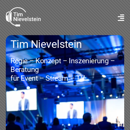
Zum
Inhalt
springen
Tim Nievelstein
Regie – Konzept – Inszenierung –
Beratung
für Event – Stream – TV