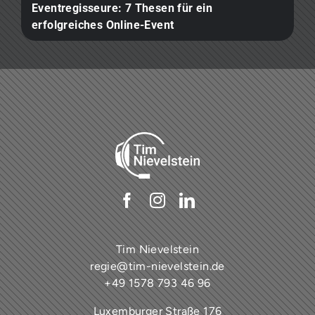
Eventregisseure: 7 Thesen für ein
erfolgreiches Online-Event ​
Tim Nievelstein
regie@tim-nievelstein.de
+49 1578 793 46 96
Luxemburger Straße 176