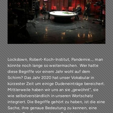
Lockdown, Robert-Koch-Institut, Pandemie…, man
könnte noch lange so weitermachen. Wer hatte
diese Begriffe vor einem Jahr wohl auf dem
Schirm? Das Jahr 2020 hat unser Vokabular in
kürzester Zeit um einige Dudeneinträge bereichert.
Mittlerweile haben wir uns an sie „gewöhnt“, sie
wie selbstverständlich in unseren Wortschatz
integriert. Die Begriffe gehört zu haben, ist die eine
Sache, ihre genaue Bedeutung zu kennen, eine